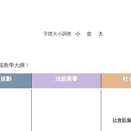
字體大小調整
小
中
大
載教學大綱！
務規劃
法規素養
社
社會影