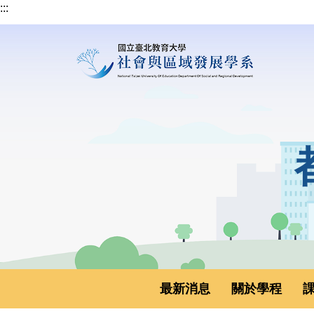
:::
跳
到
主
要
內
容
區
最新消息
關於學程