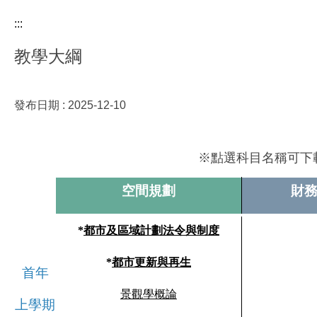
:::
教學大綱
發布日期 :
2025-12-10
※點選科目名稱可下
空間規劃
財
*
都市及區域計劃
法令與制度
*
都市更新與再生
首年
景觀學概論
上學期