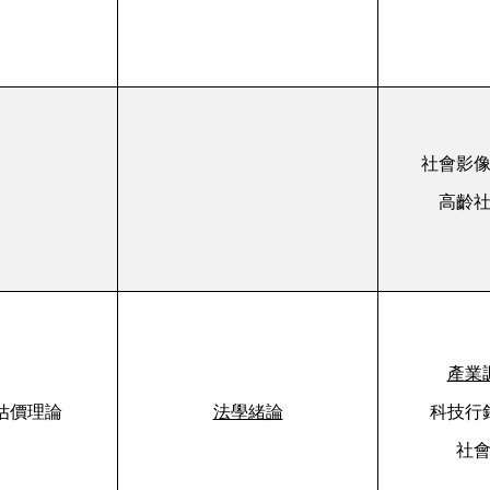
社會影
高齡
產業
估價理論
法學緒論
科技行
社