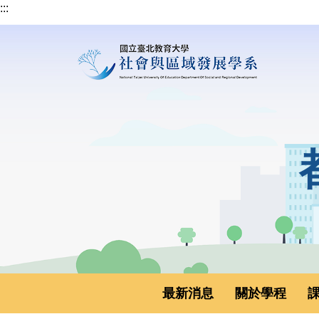
:::
跳
到
主
要
內
容
區
最新消息
關於學程