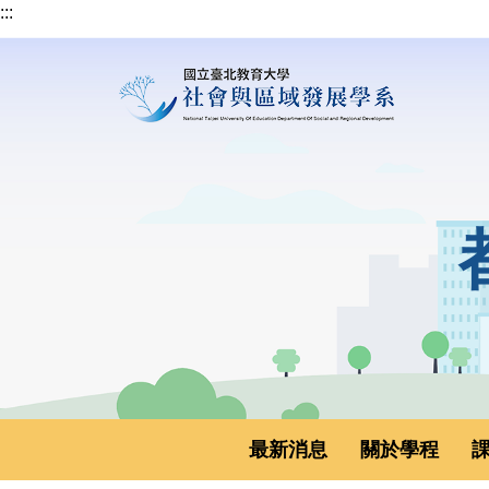
:::
跳
到
主
要
內
容
區
最新消息
關於學程