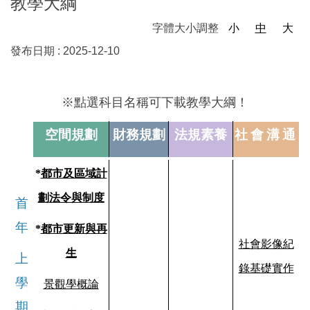
教學大綱
字體大小調整
小
中
大
發布日期 :
2025-12-10
※點選科目名稱可下載教學大綱！
空間規劃
財務規劃
法規素養
社會溝通
*
都市及區域計
劃
法令與制度
首
年
*
都市更新與再
社會影像紀
生
上
錄基礎實作
學
景觀學概論
期