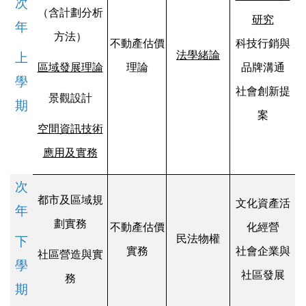
次
（含計劃分析
研究
年
方法）
不動產估價
科技行銷與
法學緒論
上
區域發展理論
理論
品牌溝通
學
社會創新提
景觀設計
期
案
空間資訊技術
應用及實務
次
都市及區域規
文化資產活
年
劃實務
不動產估價
化經營
民法物權
下
實務
社會企業與
社區營造與實
學
社區發展
務
期