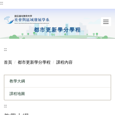
:::
跳
到
主
要
內
都市更新學分學程
容
區
:::
首頁
都市更新學分學程
課程內容
教學大綱
課程地圖
:::