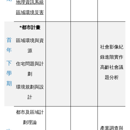
地理資訊系統
區域環境災害
*
都市計畫
首
區域環境與資
社會影像紀
年
源
錄進階實作
下
住宅問題與計
高齡社會議
學
劃
題分析
期
環境規劃與設
計
都市及區域計
劃理論
產業調查與