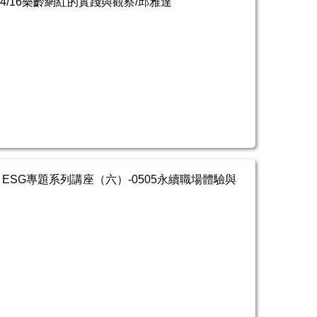
/04/16樂齡網紅的實踐與觀察/邱雅達
ESG專題系列講座（六）-0505永續職場體驗與