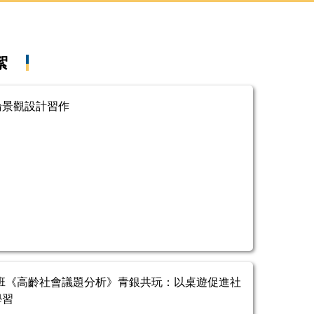
絮
論景觀設計習作
碩班《高齡社會議題分析》青銀共玩：以桌遊促進社
學習