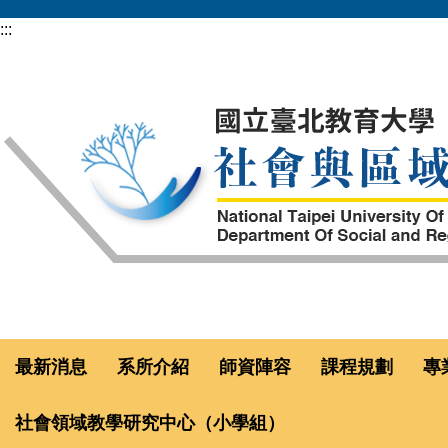
跳
:::
到
主
要
內
容
區
最新消息
系所介紹
師資陣容
課程規劃
專
社會領域教學研究中心（小學組）