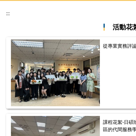
:::
活動花
從專業實務評
課程花絮-日
區的代間服務