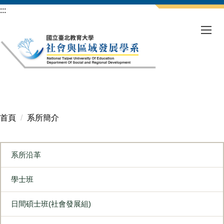
跳
:::
到
主
要
內
容
區
首頁
系所簡介
系所沿革
學士班
日間碩士班(社會發展組)