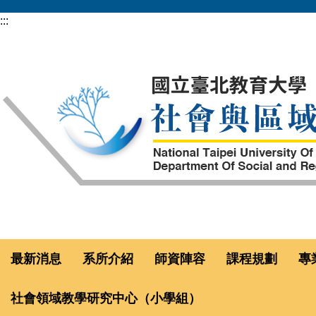
跳
:::
到
主
要
內
容
區
最新消息
系所介紹
師資陣容
課程規劃
專
社會領域教學研究中心（小學組）