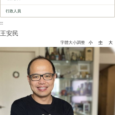
行政人員
:::
王安民
字體大小調整
小
中
大