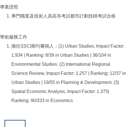
專業證照
專門職業及技術人員高等考試都市計劃技師考試合格
學術服務工作
擔任SSCI期刊審稿人：(1) Urban Studies, Impact Factor:
1.934 | Ranking: 8/39 in Urban Studies | 36/104 in
Environmental Studies. (2) International Regional
Science Review, Impact Factor: 1.257 | Ranking: 12/37 in
Urban Studies | 19/55 in Planning & Development. (3)
Spatial Economic Analysis, Impact Factor: 1.375|
Ranking: 90/333 in Economics