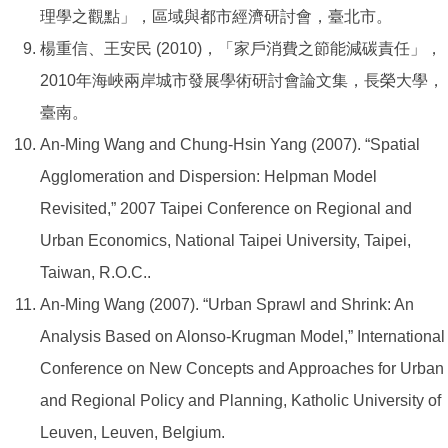
理學之觀點」，區域與都市經濟研討會，臺北市。
楊重信、王安民 (2010)，「家戶消費之節能減碳責任」，
2010年海峽兩岸城市發展學術研討會論文集，長榮大學，
臺南。
An-Ming Wang and Chung-Hsin Yang (2007). “Spatial
Agglomeration and Dispersion: Helpman Model
Revisited,” 2007 Taipei Conference on Regional and
Urban Economics, National Taipei University, Taipei,
Taiwan, R.O.C..
An-Ming Wang (2007). “Urban Sprawl and Shrink: An
Analysis Based on Alonso-Krugman Model,” International
Conference on New Concepts and Approaches for Urban
and Regional Policy and Planning, Katholic University of
Leuven, Leuven, Belgium.