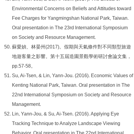
Environmental Concerns on Beliefs and Attitudes toward
Fee Charges for Yangmingshan National Park, Taiwan.
Oral presentation in The 23rd International Symposium
on Society and Resource Management.
蘇愛媜、林晏州(2017)。假期與天氣條件對不同類型旅遊
地遊客量之影響。第十五屆造園景觀學術研討會論文集，
pp.57-58。
Su, Ai-Tsen, & Lin, Yann-Jou. (2016). Economic Values of
Kenting National Park, Taiwan. Oral presentation in The
22nd International Symposium on Society and Resource
Management.
Lin, Yann-Jou, & Su, Ai-Tsen. (2016). Applying Eye
Tracking Technique to Analyze Landscape Viewing
Behavior. Oral presentation in The 22nd International