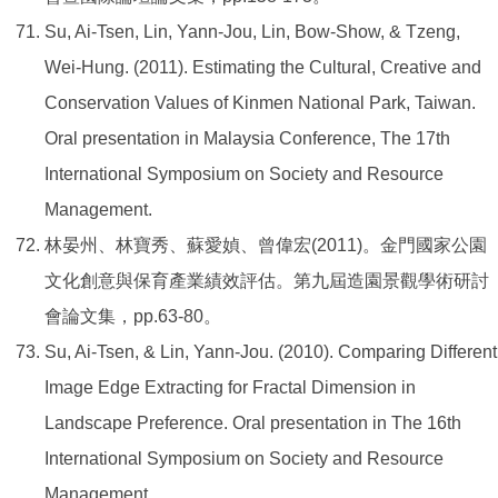
Su, Ai-Tsen, Lin, Yann-Jou, Lin, Bow-Show, & Tzeng,
Wei-Hung. (2011). Estimating the Cultural, Creative and
Conservation Values of Kinmen National Park, Taiwan.
Oral presentation in Malaysia Conference, The 17th
International Symposium on Society and Resource
Management.
林晏州、林寶秀、蘇愛媜、曾偉宏(2011)。金門國家公園
文化創意與保育產業績效評估。第九屆造園景觀學術研討
會論文集，pp.63-80。
Su, Ai-Tsen, & Lin, Yann-Jou. (2010). Comparing Different
Image Edge Extracting for Fractal Dimension in
Landscape Preference. Oral presentation in The 16th
International Symposium on Society and Resource
Management.