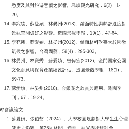
悉度及其對旅遊意願之影響。島嶼觀光研究，6(2)，1-
20。
李宛臻、蘇愛媜、林晏州(2013)。鋪面特性與熱舒適度對
景觀空間偏好之影響。造園景觀學報，19(1)，47-64。
李宛臻、蘇愛媜、林晏州(2012)。鋪面材料對臺大校園微
氣候之影響。台灣園藝，58(4)，295-303。
林晏州、林寶秀、蘇愛媜、曾偉宏(2012)。金門國家公園
文化創意與保育產業績效評估。造園景觀學報，18(1)，
59-73。
蘇愛媜、林晏州(2010)。金銀花之欣賞與應用。造園季
刊，67，19-24。
📖會議論文
蘇愛媜、張伯茹（2024）。大學校園規劃對大學生生心理
健康之影響。第26屆休閒、遊憩、觀光學術研討會。