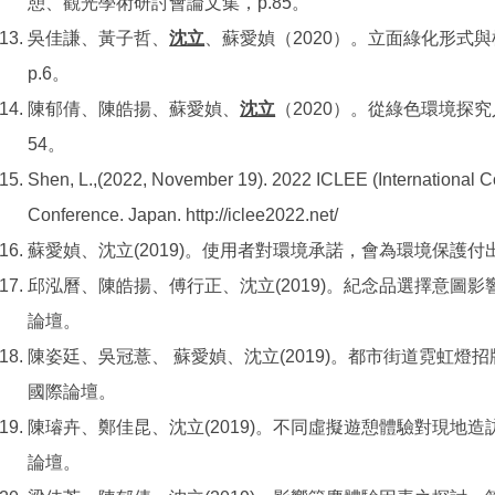
憩、觀光學術研討會論文集，p.85。
吳佳謙、黃子哲、
沈立
、蘇愛媜（2020）。立面綠化形式
p.6。
陳郁倩、陳皓揚、蘇愛媜、
沈立
（2020）。從綠色環境探究
54。
Shen, L.,(2022, November 19). 2022 ICLEE (International 
Conference. Japan. http://iclee2022.net/
蘇愛媜、沈立(2019)。使用者對環境承諾，會為環境保護
邱泓曆、陳皓揚、傅行正、沈立(2019)。紀念品選擇意
論壇。
陳姿廷、吳冠薏、 蘇愛媜、沈立(2019)。都市街道霓虹
國際論壇。
陳璿卉、鄭佳昆、沈立(2019)。不同虛擬遊憩體驗對現
論壇。