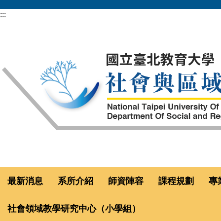
跳
:::
到
主
要
內
容
區
最新消息
系所介紹
師資陣容
課程規劃
專
社會領域教學研究中心（小學組）