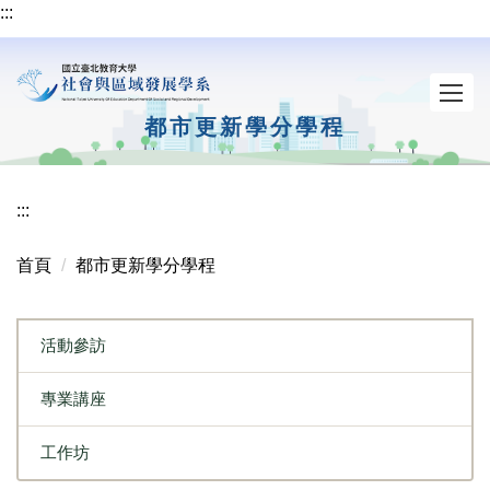
:::
跳
到
主
要
內
都市更新學分學程
容
區
:::
首頁
都市更新學分學程
活動參訪
專業講座
工作坊