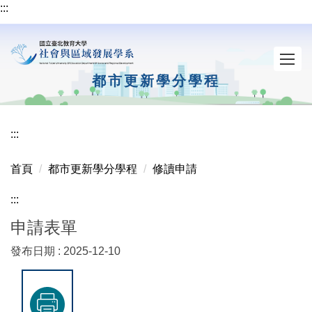
:::
跳
到
主
要
內
都市更新學分學程
容
區
:::
首頁
都市更新學分學程
修讀申請
:::
申請表單
發布日期 :
2025-12-10