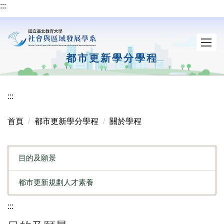
:::
跳
到
主
要
內
都市更新學分學程
容
區
:::
首頁
都市更新學分學程
關於學程
目的及願景
都市更新規劃人才素養
:::