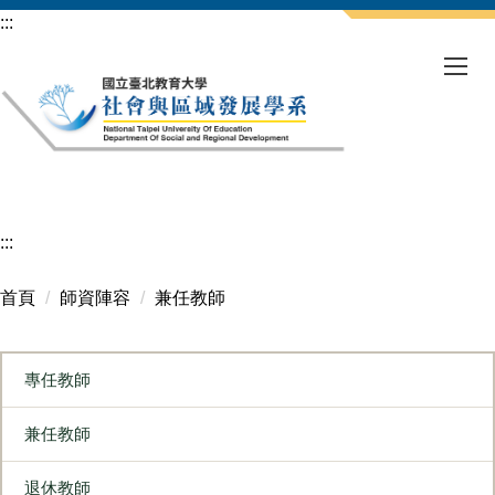
跳
:::
到
主
要
內
容
區
:::
首頁
師資陣容
兼任教師
專任教師
兼任教師
退休教師