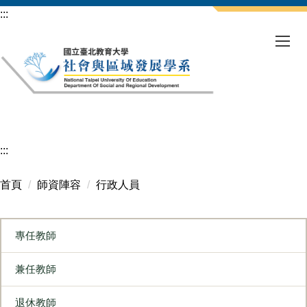
跳
:::
到
主
要
內
容
區
:::
首頁
師資陣容
行政人員
專任教師
兼任教師
退休教師