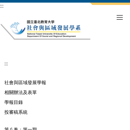
跳
:::
到
主
要
內
容
區
:::
社會與區域發展學報
相關辦法及表單
學報目錄
投審稿系統
第八卷：第一期