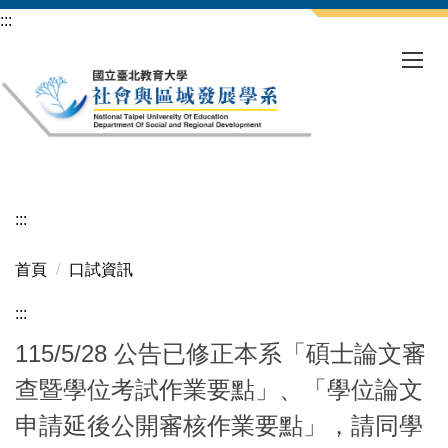
跳
:::
到
主
要
內
容
區
:::
首頁
口試資訊
:::
115/5/28 公告已修正本系「碩士論文審
查暨學位考試作業要點」、「學位論文
申請延後公開審核作業要點」，請同學