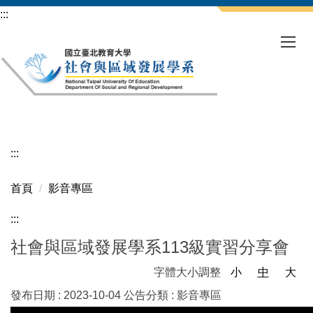
跳
:::
到
主
要
內
容
區
:::
首頁
影音專區
:::
社會與區域發展學系113級實習分享會
字體大小調整
小
中
大
發布日期 :
2023-10-04
公告分類 :
影音專區