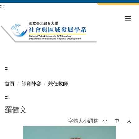
跳
:::
到
主
要
內
容
區
:::
首頁
師資陣容
兼任教師
:::
羅健文
字體大小調整
小
中
大