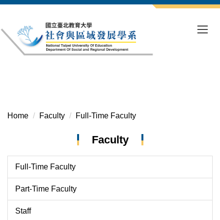
Jump
to
the
main
content
block
Home
Faculty
Full-Time Faculty
Faculty
Full-Time Faculty
Part-Time Faculty
Staff