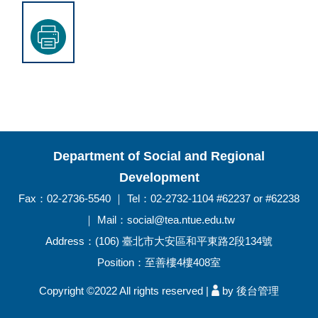
Department of Social and Regional
Development
Fax：02-2736-5540 ｜ Tel：02-2732-1104 #62237 or #62238
｜ Mail：social@tea.ntue.edu.tw
Address：(106) 臺北市大安區和平東路2段134號
Position：至善樓4樓408室
Copyright ©2022 All rights reserved |
by 後台管理