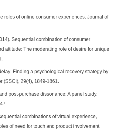
he roles of online consumer experiences. Journal of
. (2014). Sequential combination of consumer
 attitude: The moderating role of desire for unique
1.
delay: Finding a psychological recovery strategy by
 (SSCI), 29(4), 1849-1861.
, and post-purchase dissonance: A panel study.
647.
f sequential combinations of virtual experience,
oles of need for touch and product involvement.