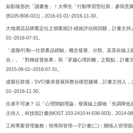
如影隨形的「讀書會」！大學生「行動學習型社群」參與意
(B105-B06-021)，2016-01-01~2016-11-30。
大地酒店品牌重定位之個案探討-績效評估與回饋，計畫主持人，大地酒店(
01~2016-07-31。
「虛擬/行動—社群產品經驗」概念發展、分類、及其在線上
合」、「對稱促發效果」與「穿越心理距離」之觀點，計畫主持人，科技
2015-08-01~2016-07-31。
虛擬社群感：SVCI量表發展與整合模型建構，計畫主持人，大同大學基礎
01~2016-11-30。
往者不可諫？ 以「心理閉鎖理論」發展線上購物「失調降低
主持人，科技部計畫(MOST 103-2410-H-036-003)，2014-08-
工程專案管理服務：領導與管理—子計畫(二)：關係人管理面向，計