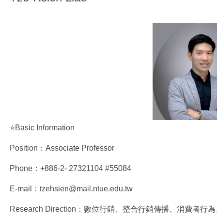
⭐Basic Information
Position：Associate Professor
Phone：+886-2- 27321104 #55084
E-mail：tzehsien@mail.ntue.edu.tw
Research Direction：數位行銷、整合行銷傳播、消費者