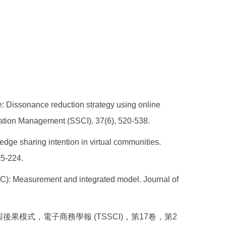
: Dissonance reduction strategy using online
mation Management (SSCI), 37(6), 520-538.
dge sharing intention in virtual communities.
15-224.
VC): Measurement and integrated model. Journal of
後果模式，電子商務學報 (TSSCI)，第17卷，第2