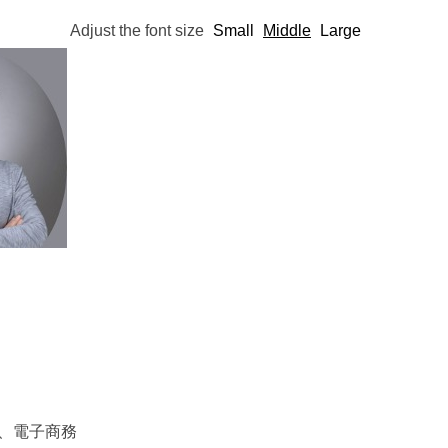
Adjust the font size
Small
Middle
Large
行為、電子商務