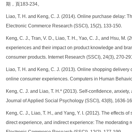
期，頁183-234。
Liao, T. H. and Keng, C. J. (2014). Online purchase delay: T
Electronic Commerce Research (SSCI), 15(2), 133-150.
Keng, C. J., Tran, V. D., Liao, T. H., Yao, C. J., and Hsu, M
experiences and their impact on product knowledge and brand
consumer products. Internet Research (SSCI), 24(3), 270-29
Liao, T. H. and Keng, C. J. (2013). Online shopping delivery 
online consumer experiences. Computers in Human Behavior
Keng, C. J. and Liao, T. H.* (2013). Self-confidence, anxiety
Journal of Applied Social Psychology (SSCI), 43(8), 1636-1
Keng, C. J., Liao, T. H., and Yang, Y. I. (2012). The effects o
direct experience, and indirect experience: The moderating r
Electronic Commerce Research (SSCI), 12(2), 177-199.