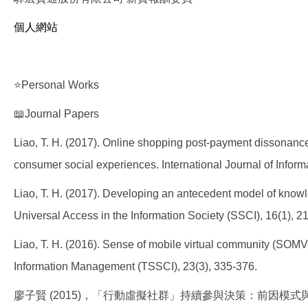
個人網站
⭐Personal Works
📖Journal Papers
Liao, T. H. (2017). Online shopping post-payment dissonance
consumer social experiences. International Journal of Infor
Liao, T. H. (2017). Developing an antecedent model of knowle
Universal Access in the Information Society (SSCI), 16(1), 2
Liao, T. H. (2016). Sense of mobile virtual community (SOM
Information Management (TSSCI), 23(3), 335-376.
廖子賢 (2015)，「行動虛擬社群」持續參與決策：前因模式與