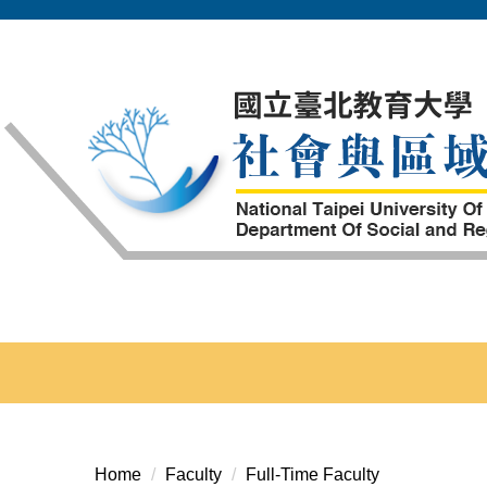
Jump
to
the
main
content
block
Home
Faculty
Full-Time Faculty