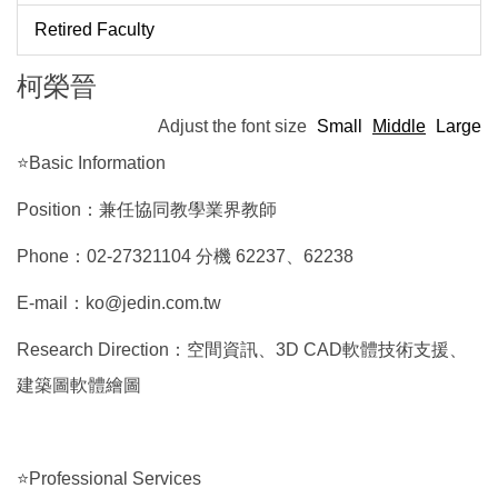
Retired Faculty
柯榮晉
Adjust the font size
Small
Middle
Large
⭐Basic Information
Position：兼任協同教學業界教師
Phone：02-27321104 分機 62237、62238
E-mail：ko@jedin.com.tw
Research Direction：空間資訊、3D CAD軟體技術支援、
建築圖軟體繪圖
⭐Professional Services