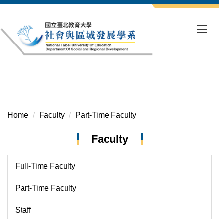
Jump
to
the
main
content
block
Home
Faculty
Part-Time Faculty
Faculty
Full-Time Faculty
Part-Time Faculty
Staff