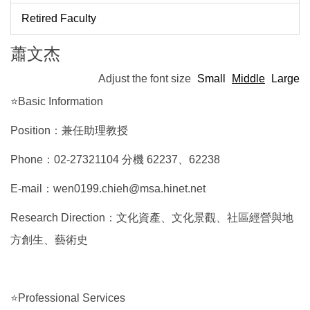
Retired Faculty
蕭文杰
Adjust the font size
Small
Middle
Large
⭐Basic Information
Position：兼任助理教授
Phone：02-27321104 分機 62237、62238
E-mail：wen0199.chieh@msa.hinet.net
Research Direction：文化資產、文化景觀、社區經營與地
方創生、藝術史
⭐Professional Services