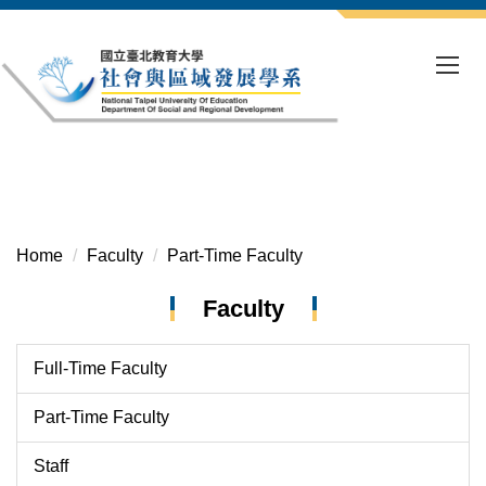
Jump
to
the
main
content
block
Home
Faculty
Part-Time Faculty
Faculty
Full-Time Faculty
Part-Time Faculty
Staff