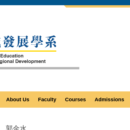
About Us
Faculty
Courses
Admissions
郭金水