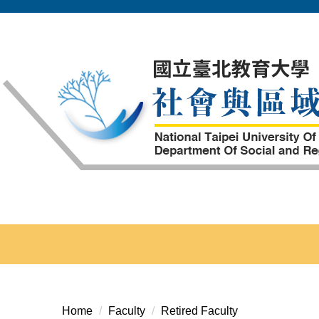
Jump
to
the
main
content
block
Home
Faculty
Retired Faculty