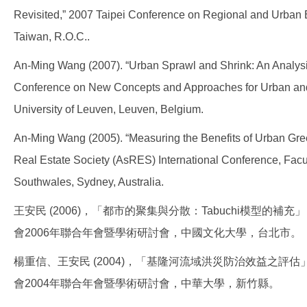
Revisited,” 2007 Taipei Conference on Regional and Urban Ec
Taiwan, R.O.C..
An-Ming Wang (2007). “Urban Sprawl and Shrink: An Analys
Conference on New Concepts and Approaches for Urban and 
University of Leuven, Leuven, Belgium.
An-Ming Wang (2005). “Measuring the Benefits of Urban Gre
Real Estate Society (AsRES) International Conference, Facul
Southwales, Sydney, Australia.
王安民 (2006)，「都市的聚集與分散：Tabuchi模型
會2006年聯合年會暨學術研討會，中國文化大學，台北市。
楊重信、王安民 (2004)，「基隆河流域洪災防治效益之
會2004年聯合年會暨學術研討會，中華大學，新竹縣。