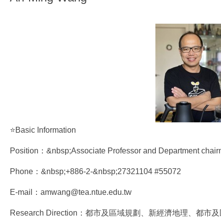
⭐Basic Information
Position：&nbsp;Associate Professor and Department chai
Phone：&nbsp;+886-2-&nbsp;27321104 #55072
E-mail：amwang@tea.ntue.edu.tw
Research Direction：都市及區域規劃、新經濟地理