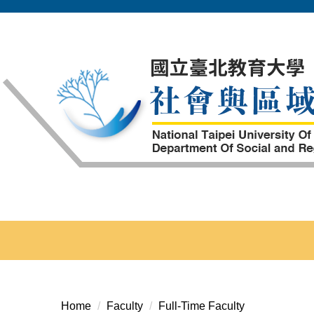
Jump
to
the
main
content
block
Home
Faculty
Full-Time Faculty