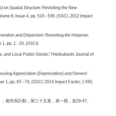
 on Spatial Structure: Revisiting the New
ume 8, Issue 4, pp. 519 - 539. (SSCI, 2012 Impact
ration and Dispersion: Revisiting the Helpman
1, pp. 1 - 20. (SSCI)
 and Local Public Goods,” Hitotsubashi Journal of
using Appreciation (Depreciation) and Owners’
ue 1, pp. 63 - 74. (SSCI, 2014 Impact Factor: 1.592,
」，都市與計劃，第三十五卷，第一期，頁29-47。