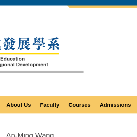
About Us
Faculty
Courses
Admissions
An-Ming Wang