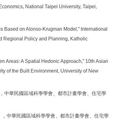
onomics, National Taipei University, Taipei,
is Based on Alonso-Krugman Model,” International
Regional Policy and Planning, Katholic
en Areas: A Spatial Hedonic Approach,” 10th Asian
ty of the Built Environment, University of New
的補充」，中華民國區域科學學會、都市計畫學會、住宅學
評估」，中華民國區域科學學會、都市計畫學會、住宅學