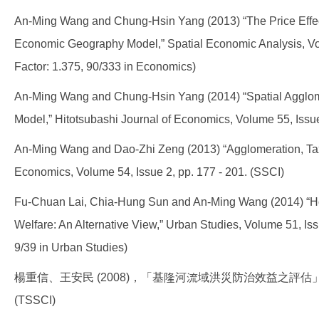
An-Ming Wang and Chung-Hsin Yang (2013) “The Price Effect
Economic Geography Model,” Spatial Economic Analysis, Vol
Factor: 1.375, 90/333 in Economics)
An-Ming Wang and Chung-Hsin Yang (2014) “Spatial Agglome
Model,” Hitotsubashi Journal of Economics, Volume 55, Issue 
An-Ming Wang and Dao-Zhi Zeng (2013) “Agglomeration, Tax,
Economics, Volume 54, Issue 2, pp. 177 - 201. (SSCI)
Fu-Chuan Lai, Chia-Hung Sun and An-Ming Wang (2014) “Ho
Welfare: An Alternative View,” Urban Studies, Volume 51, Iss
9/39 in Urban Studies)
楊重信、王安民 (2008)，「基隆河流域洪災防治效益之評估
(TSSCI)