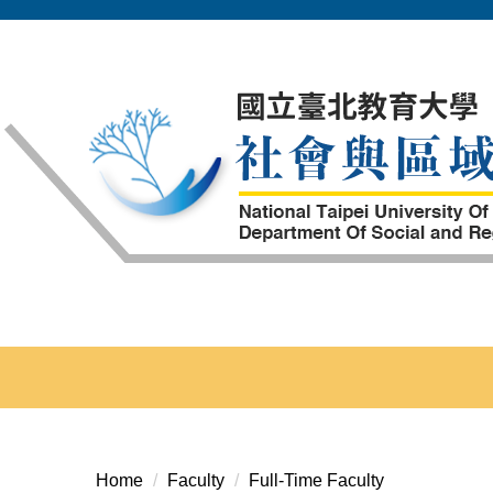
Jump
to
the
main
content
block
Home
Faculty
Full-Time Faculty