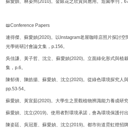
蘇愛媜、林晏州(2010)。金銀花之欣賞與應用。造園季刊，67，
📖Conference Papers
連得傑、蘇愛媜(2020)。以Instagram老屋咖啡店照片探
光學術研討會論文集，p.156。
吳佳謙、黃子哲、沈立、蘇愛媜(2020)。立面綠化形式與
集，p.6。
陳郁倩、陳皓揚、蘇愛媜、沈立(2020)。從綠色環境探究
pp.53-54。
蘇愛媜、黃宣茹(2020)。大學生之景觀植物辨識能力養成研究
蘇愛媜、沈立(2019)。使用者對環境承諾，會為環境保護
陳姿廷、吳冠薏、蘇愛媜、沈立(2019)。都市街道霓虹燈