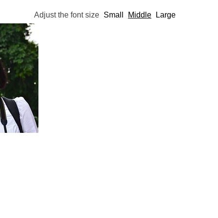
Adjust the font size
Small
Middle
Large