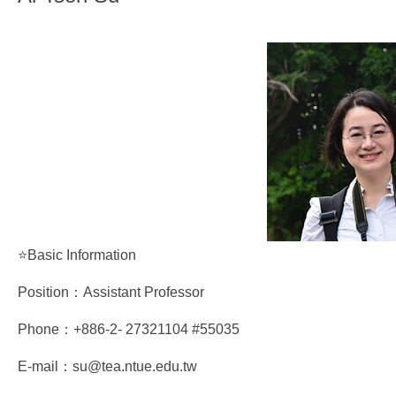
⭐Basic Information
Position：Assistant Professor
Phone：+886-2- 27321104 #55035
E-mail：su@tea.ntue.edu.tw