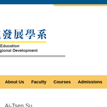
About Us
Faculty
Courses
Admissions
Ai-Tsen Su