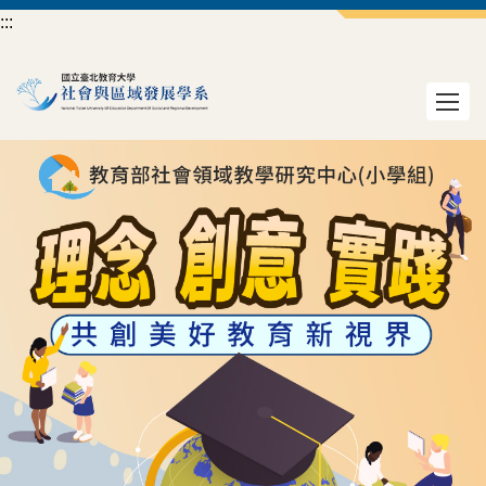
跳
:::
到
主
要
內
容
區