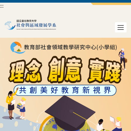
跳
:::
到
主
要
內
容
區